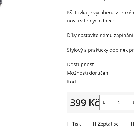
5
hvězdiček.
Kšiltovka je vyrobena z lehk
nosí i v teplých dnech.
Díky nastavitelnému zapínání
Stylový a praktický doplněk p
Dostupnost
Možnosti doručení
Kód:
399 Kč
Měrná cena:
Tisk
Zeptat se