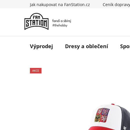
Přejít
Jak nakupovat na FanStation.cz
Ceník doprav
na
obsah
Výprodej
Dresy a oblečení
Spo
AKCE