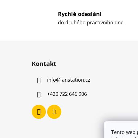
Rychlé odeslání
do druhého pracovního dne
Z
á
Kontakt
p
a
info
@
fanstation.cz
t
í
+420 722 646 906
Tento web 