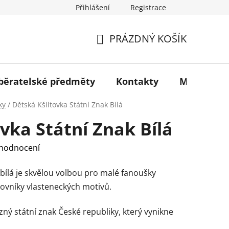
Přihlášení
Registrace
jů
PRÁZDNÝ KOŠÍK
NÁKUPNÍ
KOŠÍK
sběratelské předměty
Kontakty
Muzeum
ky
/
Dětská Kšiltovka Státní Znak Bílá
vka Státní Znak Bílá
 hodnocení
 bílá je skvělou volbou pro malé fanoušky
ovníky vlasteneckých motivů.
zný státní znak České republiky, který vynikne