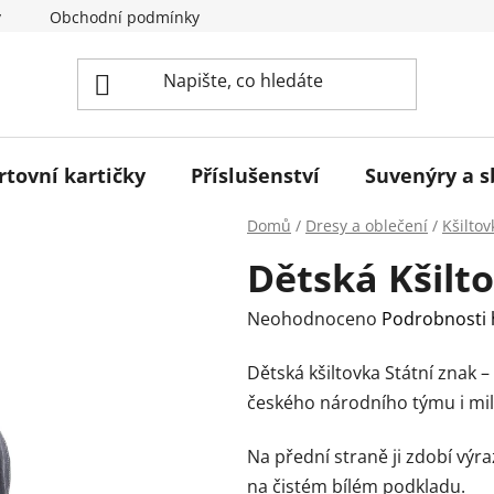
y
Obchodní podmínky
Podmínky ochrany osobních úda
rtovní kartičky
Příslušenství
Suvenýry a 
Domů
/
Dresy a oblečení
/
Kšiltov
Dětská Kšilto
Průměrné
Neohodnoceno
Podrobnosti
hodnocení
Dětská kšiltovka Státní znak –
produktu
českého národního týmu i mil
je
0,0
Na přední straně ji zdobí výra
z
na čistém bílém podkladu.