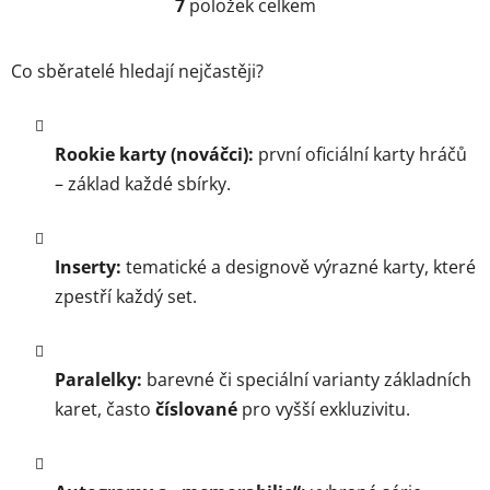
7
položek celkem
O
v
l
Co sběratelé hledají nejčastěji?
á
d
a
Rookie karty (nováčci):
první oficiální karty hráčů
c
í
– základ každé sbírky.
p
r
v
Inserty:
tematické a designově výrazné karty, které
k
zpestří každý set.
y
v
ý
p
Paralelky:
barevné či speciální varianty základních
i
karet, často
číslované
pro vyšší exkluzivitu.
s
u