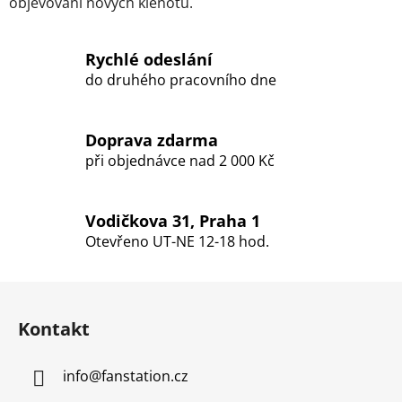
objevování nových klenotů.
Rychlé odeslání
do druhého pracovního dne
Doprava zdarma
při objednávce nad 2 000 Kč
Vodičkova 31, Praha 1
Otevřeno UT-NE 12-18 hod.
Z
á
Kontakt
p
a
info
@
fanstation.cz
t