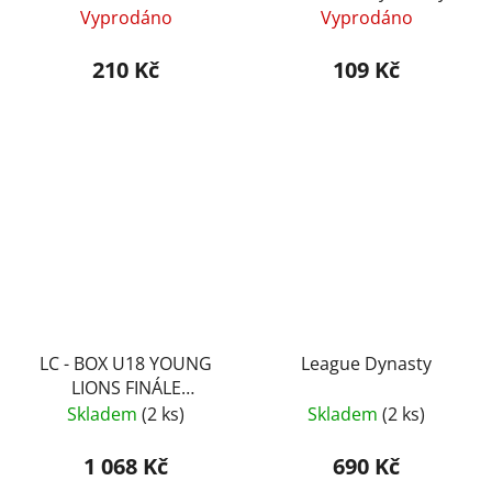
Hockey Blaster Balíček
Balíček
Vyprodáno
Vyprodáno
210 Kč
109 Kč
LC - BOX U18 YOUNG
League Dynasty
LIONS FINÁLE
HLINKA/GRETZKY CUP
Skladem
(2 ks)
Skladem
(2 ks)
1 068 Kč
690 Kč