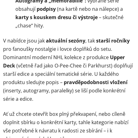
Autogramy a „memorabilie“:
vybrané série
obsahují
podpisy
(na kartě nebo na nálepce) a
karty s kouskem dresu či výstroje
– skutečné
„chase“ hity.
V nabídce jsou jak
aktuální sezóny
, tak
starší ročníky
pro fanoušky nostalgie i lovce doplňků do setu.
Dominantní moderní NHL kolekce z produkce
Upper
Deck
(včetně řad jako O-Pee-Chee či Parkhurst) doplňují
starší edice a speciální tematické série. U každého
produktu sledujte popis –
pravděpodobnosti vložení
(inserty, autogramy, paralelky) se liší podle konkrétní
série a edice.
Ať už chcete otevřít box plný překvapení, nebo cíleně
doplnit sbírku o konkrétní karty, tahle kategorie nabízí
vše potřebné k návratu k radosti ze sbírání – i k