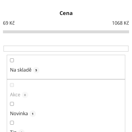
z
e
Cena
n
í
69
Kč
1068
Kč
p
r
o
d
u
k
Na skladě
5
t
ů
Akce
0
Novinka
1