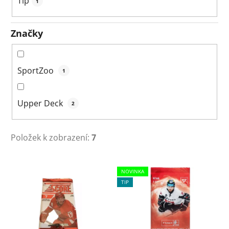
Tip
1
Značky
SportZoo
1
Upper Deck
2
Položek k zobrazení:
7
V
NOVINKA
ý
TIP
p
i
s