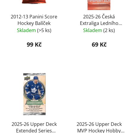
p
r
o
2012-13 Panini Score
2025-26 Česká
Hockey Balíček
Extraliga Ledního
d
Hokeje Series 2 Retail
Skladem
(>5 ks)
Skladem
(2 ks)
u
Balíček
k
99 Kč
69 Kč
t
ů
2025-26 Upper Deck
2025-26 Upper Deck
Extended Series
MVP Hockey Hobby