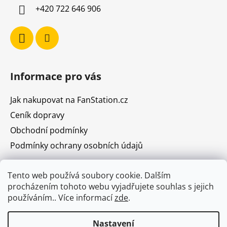
í
+420 722 646 906
Informace pro vás
Jak nakupovat na FanStation.cz
Ceník dopravy
Obchodní podmínky
Podmínky ochrany osobních údajů
Tento web používá soubory cookie. Dalším
procházením tohoto webu vyjadřujete souhlas s jejich
používáním.. Více informací
zde
.
Prodejna Vodičkova 31, Praha 1
Kudy k nám
Muzeum sportovních karet
Nastavení