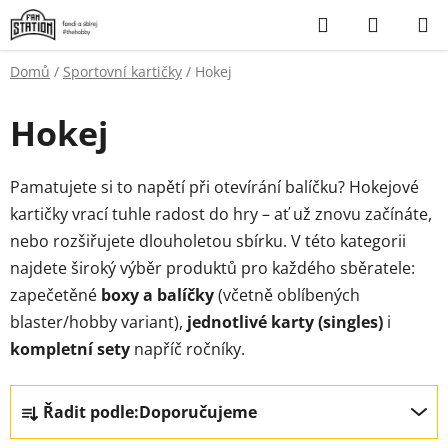
Přejít
Hledat
NÁKUP
na
KOŠÍK
obsah
Domů
/
Sportovní kartičky
/
Hokej
Hokej
Pamatujete si to napětí při otevírání balíčku? Hokejové
kartičky vrací tuhle radost do hry – ať už znovu začínáte,
nebo rozšiřujete dlouholetou sbírku. V této kategorii
najdete široký výběr produktů pro každého sběratele:
zapečetěné
boxy a balíčky
(včetně oblíbených
blaster/hobby variant),
jednotlivé karty (singles)
i
kompletní sety
napříč ročníky.
Ř
Řadit podle:
Doporučujeme
a