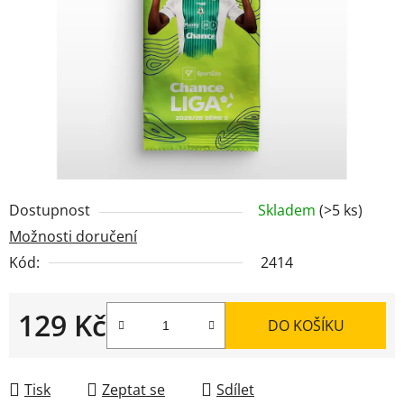
hvězdiček.
Dostupnost
Skladem
(>5 ks)
Možnosti doručení
Kód:
2414
129 Kč
DO KOŠÍKU
Měrná cena:
Tisk
Zeptat se
Sdílet