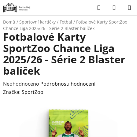
Přejít
Hledat
NÁKUP
na
KOŠÍK
obsah
Domů
/
Sportovní kartičky
/
Fotbal
/
Fotbalové Karty SportZoo
Chance Liga 2025/26 - Série 2 Blaster balíček
Fotbalové Karty
SportZoo Chance Liga
2025/26 - Série 2 Blaster
balíček
Průměrné
Neohodnoceno
Podrobnosti hodnocení
hodnocení
Značka:
SportZoo
produktu
je
0,0
z
5