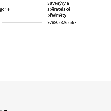
Suvenýry a
gorie
sběratelské
předměty
9788088268567
n.cz