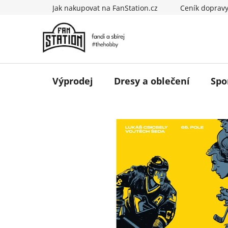
Přejít
Jak nakupovat na FanStation.cz
Ceník doprav
na
obsah
Výprodej
Dresy a oblečení
Spo