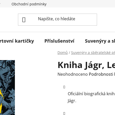
y
Obchodní podmínky
Podmínky ochrany osobních úda
rtovní kartičky
Příslušenství
Suvenýry a 
Domů
/
Suvenýry a sběratelské 
Kniha Jágr, 
Průměrné
Neohodnoceno
Podrobnosti
hodnocení
produktu
Oficiální biografická kn
je
Jágr
.
0,0
z