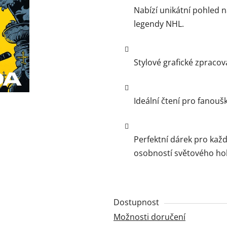
5
Nabízí unikátní pohled n
hvězdiček.
legendy NHL.
Stylové grafické zpracová
Ideální čtení pro fanouš
Perfektní dárek pro každ
osobností světového hok
Dostupnost
Možnosti doručení