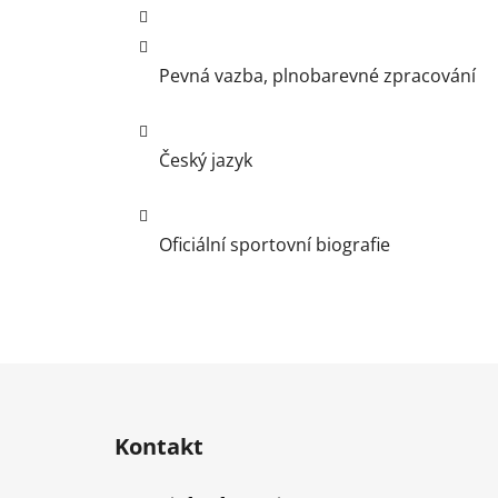
Pevná vazba, plnobarevné zpracování
Český jazyk
Oficiální sportovní biografie
Z
á
Kontakt
p
a