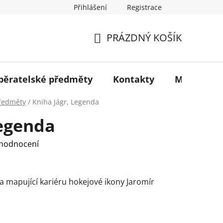
Přihlášení
Registrace
jů
PRÁZDNÝ KOŠÍK
NÁKUPNÍ
KOŠÍK
sběratelské předměty
Kontakty
Muzeum
předměty
/
Kniha Jágr, Legenda
Legenda
 hodnocení
iha mapující kariéru hokejové ikony
Jaromír