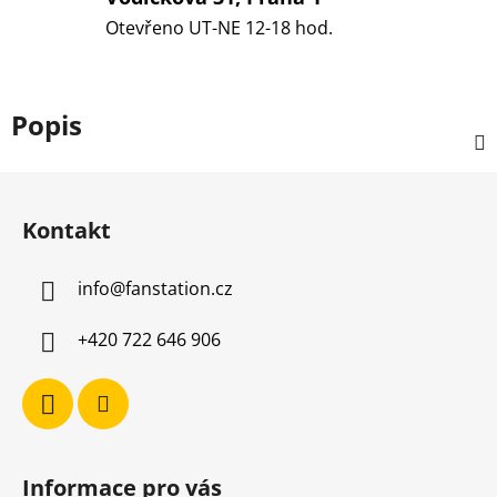
Otevřeno UT-NE 12-18 hod.
Popis
Z
á
Kontakt
p
a
info
@
fanstation.cz
t
í
+420 722 646 906
Informace pro vás