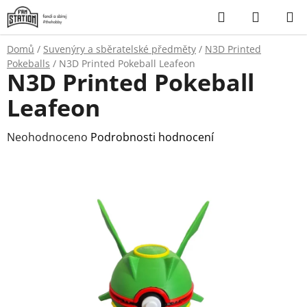
Přejít
Hledat
NÁKUP
na
KOŠÍK
obsah
Domů
/
Suvenýry a sběratelské předměty
/
N3D Printed
Pokeballs
/
N3D Printed Pokeball Leafeon
N3D Printed Pokeball
Leafeon
Průměrné
Neohodnoceno
Podrobnosti hodnocení
hodnocení
produktu
je
0,0
z
5
hvězdiček.