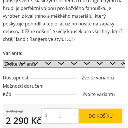
pánský svetr s klasickým střihem a retro logem týmu na
hrudi je perfektní volbou pro každého fanouška. Je
vyroben z kvalitního a měkkého materiálu, který
poskytuje pohodlí a teplo, ať už ho nosíte na zápasy
nebo na běžné nošení. Skvělý kousek pro všechny, kteří
chtějí fandit Rangers ve stylu! 🏒✨
Varianta:
Dostupnost
Zvolte variantu
Možnosti doručení
Kód:
Zvolte variantu
3 490 Kč
DO KOŠÍKU
2 290 Kč