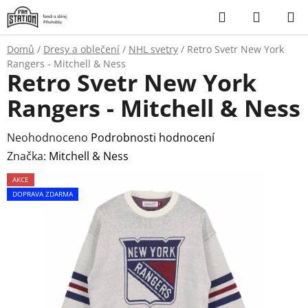
Přejít
Hledat
NÁKUP
na
KOŠÍK
obsah
Domů
/
Dresy a oblečení
/
NHL svetry
/
Retro Svetr New York
Rangers - Mitchell & Ness
Retro Svetr New York
Rangers - Mitchell & Ness
Průměrné
Neohodnoceno
Podrobnosti hodnocení
hodnocení
Značka:
Mitchell & Ness
produktu
AKCE
je
DOPRAVA ZDARMA
0,0
z
5
hvězdiček.