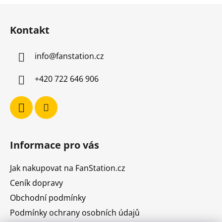
Z
á
Kontakt
p
a
info
@
fanstation.cz
t
í
+420 722 646 906
Informace pro vás
Jak nakupovat na FanStation.cz
Ceník dopravy
Obchodní podmínky
Podmínky ochrany osobních údajů