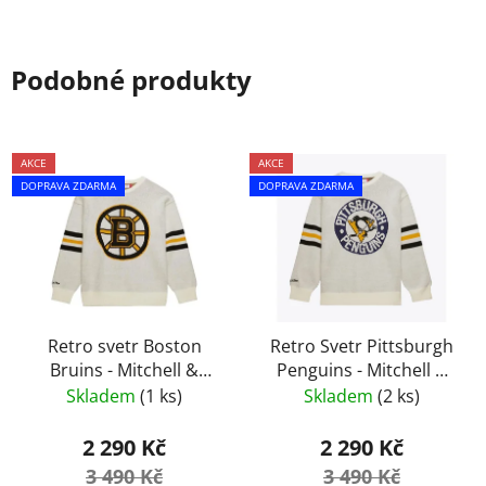
Podobné produkty
AKCE
AKCE
DOPRAVA ZDARMA
DOPRAVA ZDARMA
Retro svetr Boston
Retro Svetr Pittsburgh
Bruins - Mitchell &
Penguins - Mitchell &
Ness vel. M
Ness
Skladem
(1 ks)
Skladem
(2 ks)
2 290 Kč
2 290 Kč
3 490 Kč
3 490 Kč