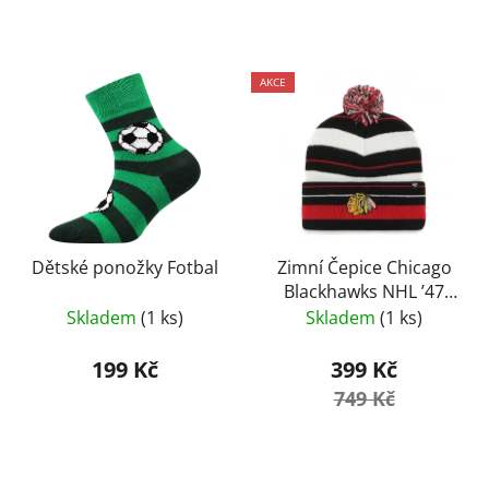
AKCE
Dětské ponožky Fotbal
Zimní Čepice Chicago
Blackhawks NHL ’47
Power Line Cuff Knit –
Skladem
(1 ks)
Skladem
(1 ks)
Black
199 Kč
399 Kč
749 Kč