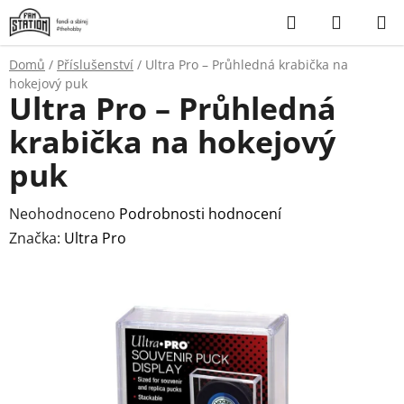
Přejít
Hledat
NÁKUP
na
KOŠÍK
obsah
Domů
/
Příslušenství
/
Ultra Pro – Průhledná krabička na
hokejový puk
Ultra Pro – Průhledná
krabička na hokejový
puk
Průměrné
Neohodnoceno
Podrobnosti hodnocení
hodnocení
Značka:
Ultra Pro
produktu
je
0,0
z
5
hvězdiček.