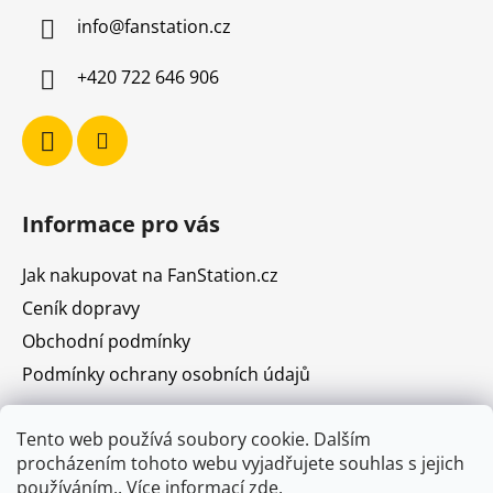
a
info
@
fanstation.cz
t
í
+420 722 646 906
Informace pro vás
Jak nakupovat na FanStation.cz
Ceník dopravy
Obchodní podmínky
Podmínky ochrany osobních údajů
Tento web používá soubory cookie. Dalším
procházením tohoto webu vyjadřujete souhlas s jejich
Prodejna Vodičkova 31, Praha 1
Kudy k nám
používáním.. Více informací
zde
.