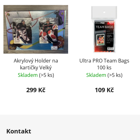
Akrylový Holder na
Ultra PRO Team Bags
kartičky Velký
100 ks
Skladem
(>5 ks)
Skladem
(>5 ks)
299 Kč
109 Kč
Z
á
Kontakt
p