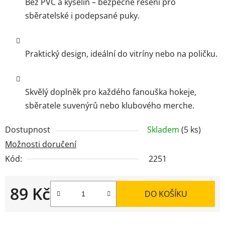
Bez PVC a kyselin – bezpečné řešení pro
sběratelské i podepsané puky.
Praktický design, ideální do vitríny nebo na poličku.
Skvělý doplněk pro každého fanouška hokeje,
sběratele suvenýrů nebo klubového merche.
Dostupnost
Skladem
(5 ks)
Možnosti doručení
Kód:
2251
89 Kč
DO KOŠÍKU
Měrná cena: