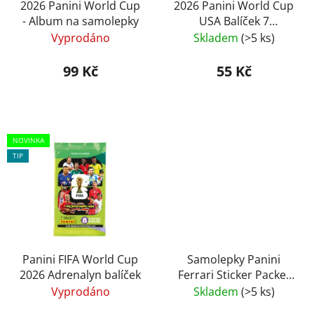
o
2026 Panini World Cup
2026 Panini World Cup
u
- Album na samolepky
USA Balíček 7
d
k
samolepek
Vyprodáno
Skladem
(>5 ks)
u
t
k
ů
99 Kč
55 Kč
t
ů
NOVINKA
TIP
Panini FIFA World Cup
Samolepky Panini
2026 Adrenalyn balíček
Ferrari Sticker Packet
2003
Vyprodáno
Skladem
(>5 ks)