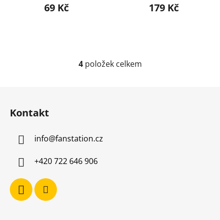
69 Kč
179 Kč
4
položek celkem
O
v
l
Z
á
á
d
Kontakt
p
a
a
c
info
@
fanstation.cz
t
í
í
p
+420 722 646 906
r
v
k
y
v
ý