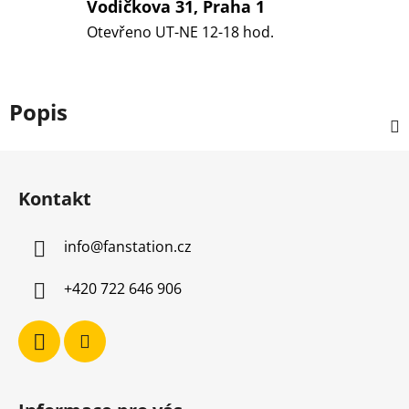
Vodičkova 31, Praha 1
Otevřeno UT-NE 12-18 hod.
Popis
Z
á
Kontakt
p
a
info
@
fanstation.cz
t
í
+420 722 646 906