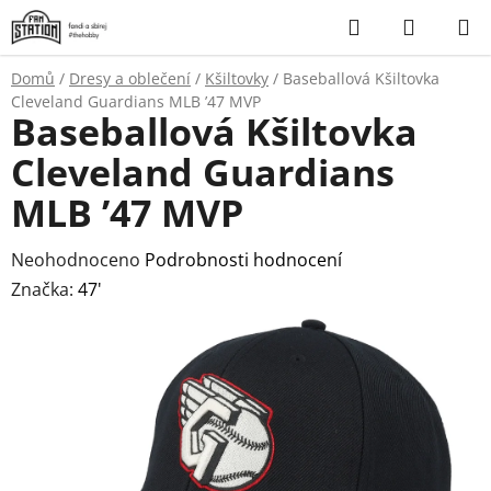
Přejít
Hledat
NÁKUP
na
KOŠÍK
obsah
Domů
/
Dresy a oblečení
/
Kšiltovky
/
Baseballová Kšiltovka
Cleveland Guardians MLB ’47 MVP
Baseballová Kšiltovka
Cleveland Guardians
MLB ’47 MVP
Průměrné
Neohodnoceno
Podrobnosti hodnocení
hodnocení
Značka:
47'
produktu
je
0,0
z
5
hvězdiček.