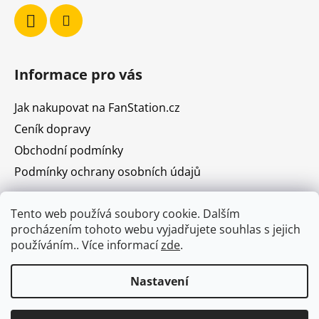
v
k
y
v
ý
Informace pro vás
p
i
Jak nakupovat na FanStation.cz
s
u
Ceník dopravy
Obchodní podmínky
Podmínky ochrany osobních údajů
Tento web používá soubory cookie. Dalším
procházením tohoto webu vyjadřujete souhlas s jejich
Prodejna Vodičkova 31, Praha 1
Kudy k nám
používáním.. Více informací
zde
.
Muzeum sportovních karet
Nastavení
Vytvořil Shoptet