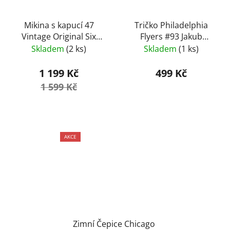
Mikina s kapucí 47
Tričko Philadelphia
Vintage Original Six
Flyers #93 Jakub
Burnside
Voráček NHL ’47 - Black
Skladem
(2 ks)
Skladem
(1 ks)
vel. L
1 199 Kč
499 Kč
1 599 Kč
AKCE
Zimní Čepice Chicago