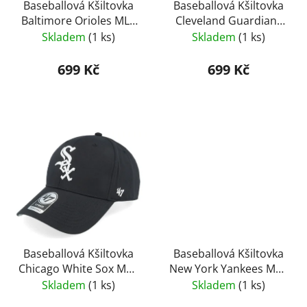
o
Baseballová Kšiltovka
Baseballová Kšiltovka
u
Baltimore Orioles MLB
Cleveland Guardians
d
k
’47 MVP
MLB ’47 MVP
Skladem
(1 ks)
Skladem
(1 ks)
u
t
k
ů
699 Kč
699 Kč
t
ů
Baseballová Kšiltovka
Baseballová Kšiltovka
Chicago White Sox MLB
New York Yankees MLB
’47 MVP
’47 MVP
Skladem
(1 ks)
Skladem
(1 ks)