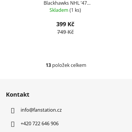
Blackhawks NHL ’47
Power Line Cuff Knit –
Skladem
(1 ks)
Black
399 Kč
749 Kč
13
položek celkem
O
v
l
Z
á
á
d
Kontakt
p
a
a
c
info
@
fanstation.cz
t
í
í
p
+420 722 646 906
r